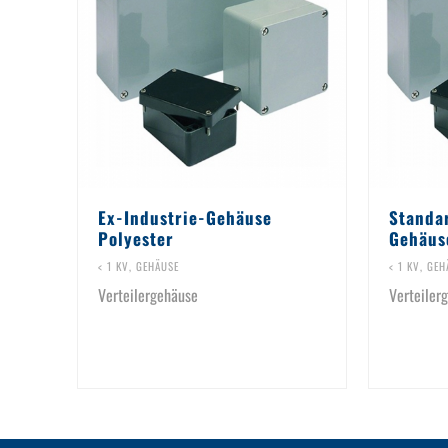
Ex-Industrie-Gehäuse
Standa
Polyester
Gehäus
< 1 KV
,
GEHÄUSE
< 1 KV
,
GEH
Verteilergehäuse
Verteiler