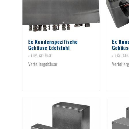
Ex Kundenspezifische
Ex Kun
Gehäuse Edelstahl
Gehäus
< 1 KV
,
GEHÄUSE
< 1 KV
,
GEH
Verteilergehäuse
Verteiler