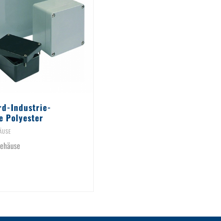
rd-Industrie-
e Polyester
ÄUSE
gehäuse