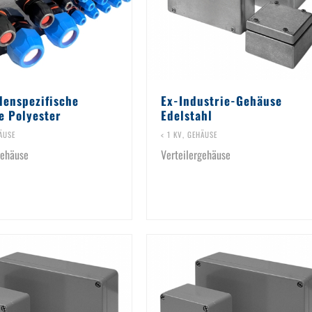
denspezifische
Ex-Industrie-Gehäuse
e Polyester
Edelstahl
ÄUSE
< 1 KV
,
GEHÄUSE
gehäuse
Verteilergehäuse