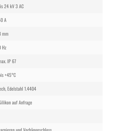
bis 24 kV 3 AC
50 A
8 mm
0 Hz
max. IP 67
bis +45°C
ech, Edelstahl 1.4404
ilikon auf Anfrage
arnieren und Vorhängeschloss