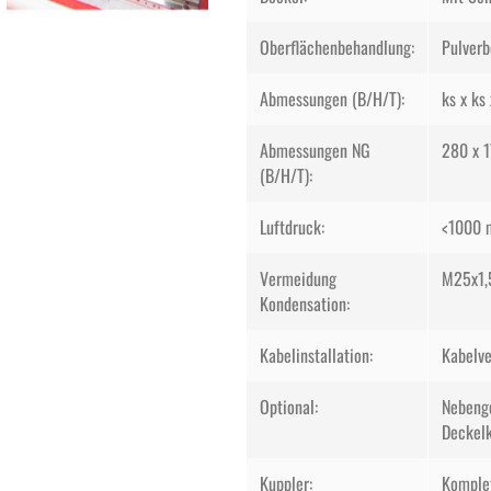
Oberflächenbehandlung:
Pulverb
Abmessungen (B/H/T):
ks x ks
Abmessungen NG
280 x 
(B/H/T):
Luftdruck:
<1000 
Vermeidung
M25x1,
Kondensation:
Kabelinstallation:
Kabelve
Optional:
Nebenge
Deckelk
Kuppler:
Komplet