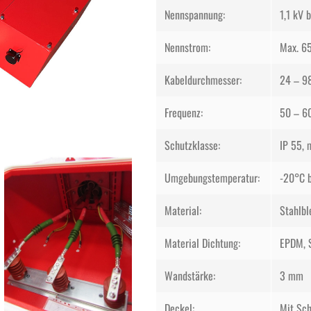
Nennspannung:
1,1 kV 
Nennstrom:
Max. 6
Kabeldurchmesser:
24 – 9
Frequenz:
50 – 6
Schutzklasse:
IP 55, 
Umgebungstemperatur:
-20°C 
Material:
Stahlbl
Material Dichtung:
EPDM, S
Wandstärke:
3 mm
Deckel:
Mit Sch