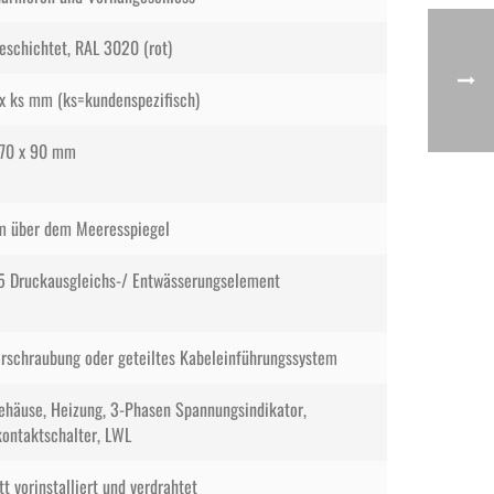
eschichtet, RAL 3020 (rot)
 x ks mm (ks=kundenspezifisch)
170 x 90 mm
m über dem Meeresspiegel
5 Druckausgleichs-/ Entwässerungselement
rschraubung oder geteiltes Kabeleinführungssystem
häuse, Heizung, 3-Phasen Spannungsindikator,
ontaktschalter, LWL
t vorinstalliert und verdrahtet