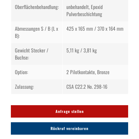
Oberflächenbehandlung:
unbehandelt, Epoxid
Pulverbeschichtung
Abmessungen S / B (L x
425 x 165 mm / 370 x 164 mm
B):
Gewicht Stecker /
5,11 kg / 3,81 kg
Buchse:
Option:
2 Pilotkontakte, Bronze
Zulassung:
CSA C22.2
No. 298-16
Anfrage stellen
Rückruf vereinbaren